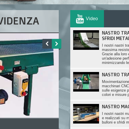
EVIDENZA
Video
NASTRO TRA
SFRIDI METAL
I nostri nastri tr
massima resist
Grazie alla loro
un'adesione perfe
minimizzando le 
NASTRO TRA
Movimentazione d
macchinari CNC.
sulle esigenze p
colori e misure 
NASTRO MAG
I nostri nastri m
e realizzati su m
bulloni e sfridi m
EB/400 - ELEVATORE A BACINELLE