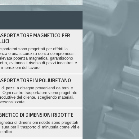
SPORTATORE MAGNETICO PER
LICI
asportatori sono progettati per offrirti la
enza e una sicurezza senza compromessi.
 elevata potenza magnetica, garantiscono
tta, evitando il rischio di pezzi incastrati e
interruzioni del lavoro.
SPORTATORE IN POLIURETANO
i pezzi a disegno provenienti da torni e
 Ogni nastro trasportatore viene progettato
roduttive del cliente, scegliendo materiali,
personalizzate.
NETICO DI DIMENSIONI RIDOTTE
agnetici di dimensioni ridotte sono progettati
isura per il trasporto di minuteria come viti e
etallici.
F/38.LPP F/38.LPM F/38.LM -